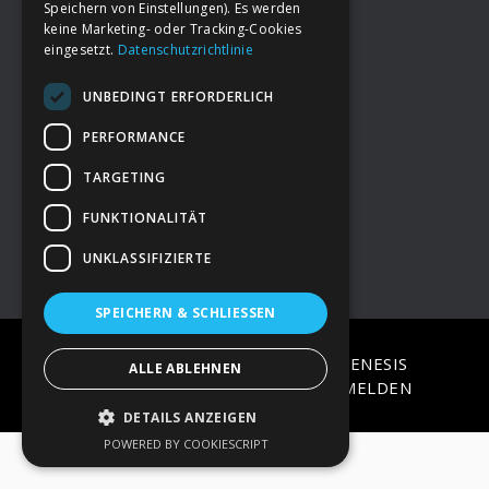
Speichern von Einstellungen). Es werden
keine Marketing- oder Tracking-Cookies
eingesetzt.
Datenschutzrichtlinie
Footer
→
Deine Spende
UNBEDINGT ERFORDERLICH
→
Impressum
PERFORMANCE
TARGETING
→
Kontakt zum PAO Team
FUNKTIONALITÄT
UNKLASSIFIZIERTE
SPEICHERN & SCHLIESSEN
COPYRIGHT © 2026 ·
EPIK
ON
GENESIS
ALLE ABLEHNEN
FRAMEWORK
·
WORDPRESS
·
ANMELDEN
DETAILS ANZEIGEN
POWERED BY COOKIESCRIPT