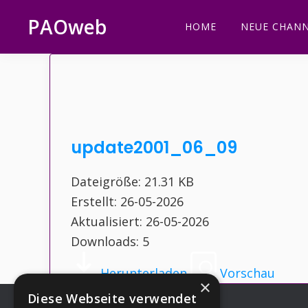
Zur
Zum
Zur
Zur
PAOweb
HOME
NEUE CHANN
Hauptnavigation
Inhalt
Seitenspalte
Fußzeile
PAO
springen
springen
springen
springen
(Planetare
AktivierungsOrganisation)
update2001_06_09
Dateigröße: 21.31 KB
Erstellt: 26-05-2026
Aktualisiert: 26-05-2026
Downloads: 5
Herunterladen
Vorschau
×
Diese Webseite verwendet