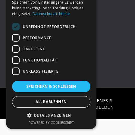
Speichern von Einstellungen). Es werden
keine Marketing- oder Tracking-Cookies
eingesetzt.
Datenschutzrichtlinie
Footer
→
Deine Spende
UNBEDINGT ERFORDERLICH
→
Impressum
PERFORMANCE
TARGETING
→
Kontakt zum PAO Team
FUNKTIONALITÄT
UNKLASSIFIZIERTE
SPEICHERN & SCHLIESSEN
COPYRIGHT © 2026 ·
EPIK
ON
GENESIS
ALLE ABLEHNEN
FRAMEWORK
·
WORDPRESS
·
ANMELDEN
DETAILS ANZEIGEN
POWERED BY COOKIESCRIPT