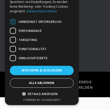
Speichern von Einstellungen). Es werden
keine Marketing- oder Tracking-Cookies
eingesetzt.
Datenschutzrichtlinie
Footer
→
Deine Spende
UNBEDINGT ERFORDERLICH
→
Impressum
PERFORMANCE
TARGETING
→
Kontakt zum PAO Team
FUNKTIONALITÄT
UNKLASSIFIZIERTE
SPEICHERN & SCHLIESSEN
COPYRIGHT © 2026 ·
EPIK
ON
GENESIS
ALLE ABLEHNEN
FRAMEWORK
·
WORDPRESS
·
ANMELDEN
DETAILS ANZEIGEN
POWERED BY COOKIESCRIPT