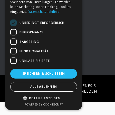
Speichern von Einstellungen). Es werden
keine Marketing- oder Tracking-Cookies
eingesetzt.
Datenschutzrichtlinie
Footer
→
Deine Spende
UNBEDINGT ERFORDERLICH
→
Impressum
PERFORMANCE
TARGETING
→
Kontakt zum PAO Team
FUNKTIONALITÄT
UNKLASSIFIZIERTE
SPEICHERN & SCHLIESSEN
COPYRIGHT © 2026 ·
EPIK
ON
GENESIS
ALLE ABLEHNEN
FRAMEWORK
·
WORDPRESS
·
ANMELDEN
DETAILS ANZEIGEN
POWERED BY COOKIESCRIPT