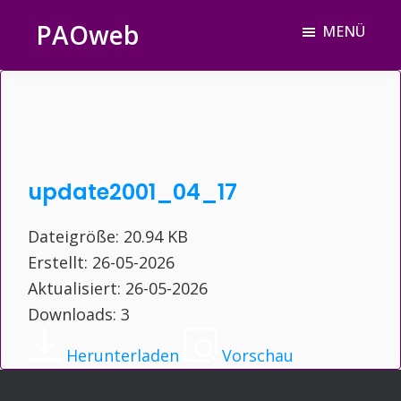
Zum
Zur
Zur
PAOweb
MENÜ
Inhalt
Seitenspalte
Fußzeile
PAO
springen
springen
springen
(Planetare
AktivierungsOrganisation)
update2001_04_17
Dateigröße: 20.94 KB
Erstellt: 26-05-2026
Aktualisiert: 26-05-2026
Downloads: 3
Herunterladen
Vorschau