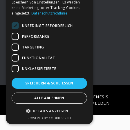
Speichern von Einstellungen). Es werden
keine Marketing- oder Tracking-Cookies
eingesetzt.
Datenschutzrichtlinie
Footer
→
Deine Spende
UNBEDINGT ERFORDERLICH
→
Impressum
PERFORMANCE
TARGETING
→
Kontakt zum PAO Team
FUNKTIONALITÄT
UNKLASSIFIZIERTE
SPEICHERN & SCHLIESSEN
COPYRIGHT © 2026 ·
EPIK
ON
GENESIS
ALLE ABLEHNEN
FRAMEWORK
·
WORDPRESS
·
ANMELDEN
DETAILS ANZEIGEN
POWERED BY COOKIESCRIPT