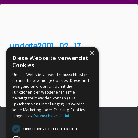
update2001_02_17
×
Diese Webseite verwendet
Dateigröße: 21.03 KB
Cookies.
Erstellt: 26-05-2026
Unsere Website verwendet ausschließlich
Aktualisiert: 26-05-2026
technisch notwendige Cookies. Diese sind
zwingend erforderlich, damit die
Downloads: 4
Funktionen der Webseite fehlerfrei
bereitgestellt werden können (z. B.
Herunterladen
Vorschau
Speichern von Einstellungen). Es werden
keine Marketing- oder Tracking-Cookies
eingesetzt.
Datenschutzrichtlinie
UNBEDINGT ERFORDERLICH
Footer
→
Deine Spende