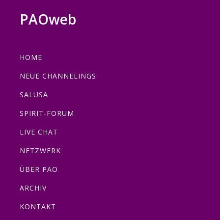
Zur
Zum
Zur
Zur
PAOweb
Hauptnavigation
Inhalt
Seitenspalte
Fußzeile
PAO
springen
springen
springen
springen
(Planetare
HOME
AktivierungsOrganisation)
NEUE CHANNELINGS
SALUSA
SPIRIT-FORUM
LIVE CHAT
NETZWERK
ÜBER PAO
ARCHIV
KONTAKT