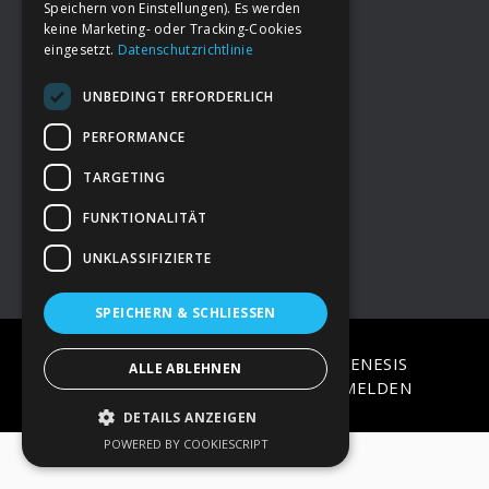
Speichern von Einstellungen). Es werden
keine Marketing- oder Tracking-Cookies
eingesetzt.
Datenschutzrichtlinie
Footer
→
Deine Spende
UNBEDINGT ERFORDERLICH
→
Impressum
PERFORMANCE
TARGETING
→
Kontakt zum PAO Team
FUNKTIONALITÄT
UNKLASSIFIZIERTE
SPEICHERN & SCHLIESSEN
COPYRIGHT © 2026 ·
EPIK
ON
GENESIS
ALLE ABLEHNEN
FRAMEWORK
·
WORDPRESS
·
ANMELDEN
DETAILS ANZEIGEN
POWERED BY COOKIESCRIPT