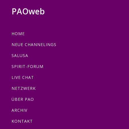
Zur
Zum
Zur
Zur
PAOweb
Hauptnavigation
Inhalt
Seitenspalte
Fußzeile
PAO
springen
springen
springen
springen
(Planetare
HOME
AktivierungsOrganisation)
NEUE CHANNELINGS
SALUSA
SPIRIT-FORUM
LIVE CHAT
NETZWERK
ÜBER PAO
ARCHIV
KONTAKT