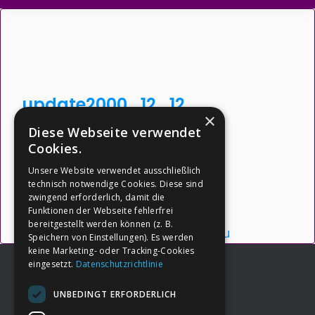
update2000_12_12
×
Diese Webseite verwendet
Dateigröße: 21.56 KB
Cookies.
Erstellt: 26-05-2026
Unsere Website verwendet ausschließlich
Aktualisiert: 26-05-2026
technisch notwendige Cookies. Diese sind
zwingend erforderlich, damit die
Downloads: 5
Funktionen der Webseite fehlerfrei
bereitgestellt werden können (z. B.
Herunterladen
Vorschau
Speichern von Einstellungen). Es werden
keine Marketing- oder Tracking-Cookies
eingesetzt.
Datenschutzrichtlinie
UNBEDINGT ERFORDERLICH
Footer
→
Deine Spende