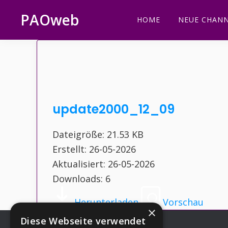
Zur
Zum
Zur
Zur
PAOweb
HOME
NEUE CHANN
Hauptnavigation
Inhalt
Seitenspalte
Fußzeile
PAO
springen
springen
springen
springen
(Planetare
AktivierungsOrganisation)
update2000_12_09
Dateigröße: 21.53 KB
Erstellt: 26-05-2026
Aktualisiert: 26-05-2026
Downloads: 6
Herunterladen
Vorschau
×
Diese Webseite verwendet