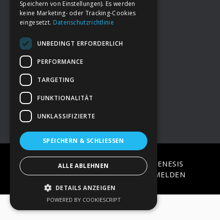
Speichern von Einstellungen). Es werden
keine Marketing- oder Tracking-Cookies
eingesetzt.
Datenschutzrichtlinie
Footer
→
Deine Spende
UNBEDINGT ERFORDERLICH
→
Impressum
PERFORMANCE
TARGETING
→
Kontakt zum PAO Team
FUNKTIONALITÄT
UNKLASSIFIZIERTE
SPEICHERN & SCHLIESSEN
COPYRIGHT © 2026 ·
EPIK
ON
GENESIS
ALLE ABLEHNEN
FRAMEWORK
·
WORDPRESS
·
ANMELDEN
DETAILS ANZEIGEN
POWERED BY COOKIESCRIPT