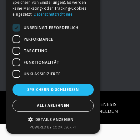
Speichern von Einstellungen). Es werden
keine Marketing- oder Tracking-Cookies
eingesetzt.
Datenschutzrichtlinie
Footer
→
Deine Spende
UNBEDINGT ERFORDERLICH
→
Impressum
PERFORMANCE
TARGETING
→
Kontakt zum PAO Team
FUNKTIONALITÄT
UNKLASSIFIZIERTE
SPEICHERN & SCHLIESSEN
COPYRIGHT © 2026 ·
EPIK
ON
GENESIS
ALLE ABLEHNEN
FRAMEWORK
·
WORDPRESS
·
ANMELDEN
DETAILS ANZEIGEN
POWERED BY COOKIESCRIPT