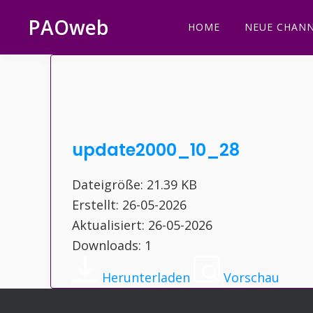
Zur
Zum
Zur
Zur
PAOweb
HOME
NEUE CHANN
Hauptnavigation
Inhalt
Seitenspalte
Fußzeile
PAO
springen
springen
springen
springen
(Planetare
AktivierungsOrganisation)
update2000_10_28
Dateigröße: 21.39 KB
Erstellt: 26-05-2026
Aktualisiert: 26-05-2026
Downloads: 1
Herunterladen
Vorschau