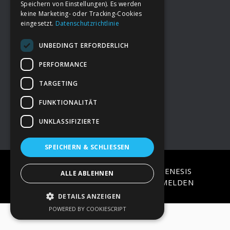
Speichern von Einstellungen). Es werden
keine Marketing- oder Tracking-Cookies
eingesetzt.
Datenschutzrichtlinie
Footer
→
Deine Spende
UNBEDINGT ERFORDERLICH
→
Impressum
PERFORMANCE
TARGETING
→
Kontakt zum PAO Team
FUNKTIONALITÄT
UNKLASSIFIZIERTE
SPEICHERN & SCHLIESSEN
COPYRIGHT © 2026 ·
EPIK
ON
GENESIS
ALLE ABLEHNEN
FRAMEWORK
·
WORDPRESS
·
ANMELDEN
DETAILS ANZEIGEN
POWERED BY COOKIESCRIPT