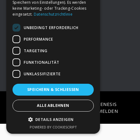
Speichern von Einstellungen). Es werden
keine Marketing- oder Tracking-Cookies
eingesetzt.
Datenschutzrichtlinie
Footer
→
Deine Spende
UNBEDINGT ERFORDERLICH
→
Impressum
PERFORMANCE
TARGETING
→
Kontakt zum PAO Team
FUNKTIONALITÄT
UNKLASSIFIZIERTE
SPEICHERN & SCHLIESSEN
COPYRIGHT © 2026 ·
EPIK
ON
GENESIS
ALLE ABLEHNEN
FRAMEWORK
·
WORDPRESS
·
ANMELDEN
DETAILS ANZEIGEN
POWERED BY COOKIESCRIPT