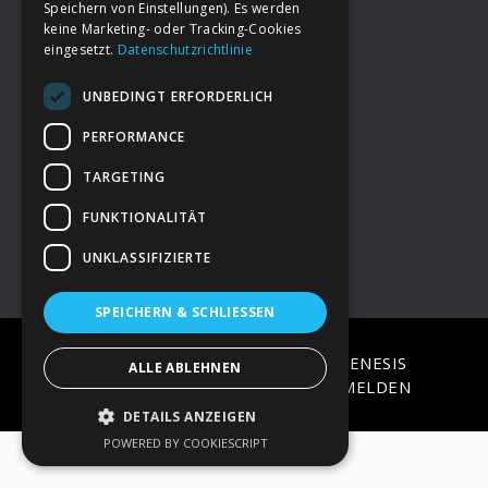
Speichern von Einstellungen). Es werden
keine Marketing- oder Tracking-Cookies
eingesetzt.
Datenschutzrichtlinie
Footer
→
Deine Spende
UNBEDINGT ERFORDERLICH
→
Impressum
PERFORMANCE
TARGETING
→
Kontakt zum PAO Team
FUNKTIONALITÄT
UNKLASSIFIZIERTE
SPEICHERN & SCHLIESSEN
COPYRIGHT © 2026 ·
EPIK
ON
GENESIS
ALLE ABLEHNEN
FRAMEWORK
·
WORDPRESS
·
ANMELDEN
DETAILS ANZEIGEN
POWERED BY COOKIESCRIPT