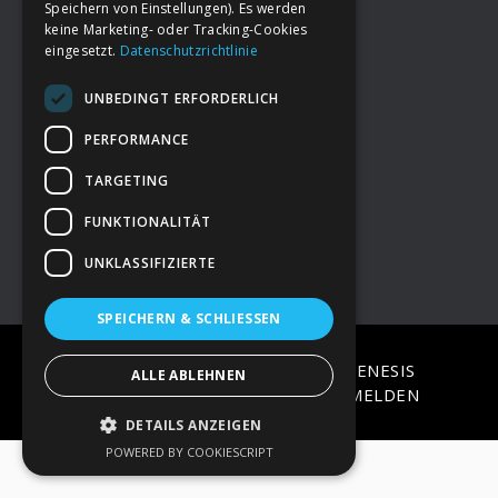
Speichern von Einstellungen). Es werden
keine Marketing- oder Tracking-Cookies
eingesetzt.
Datenschutzrichtlinie
Footer
→
Deine Spende
UNBEDINGT ERFORDERLICH
→
Impressum
PERFORMANCE
TARGETING
→
Kontakt zum PAO Team
FUNKTIONALITÄT
UNKLASSIFIZIERTE
SPEICHERN & SCHLIESSEN
COPYRIGHT © 2026 ·
EPIK
ON
GENESIS
ALLE ABLEHNEN
FRAMEWORK
·
WORDPRESS
·
ANMELDEN
DETAILS ANZEIGEN
POWERED BY COOKIESCRIPT