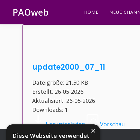
Zur
Zum
Zur
Zur
PAOweb
HOME
NEUE CHANN
Hauptnavigation
Inhalt
Seitenspalte
Fußzeile
PAO
springen
springen
springen
springen
(Planetare
AktivierungsOrganisation)
update2000_07_11
Dateigröße: 21.50 KB
Erstellt: 26-05-2026
Aktualisiert: 26-05-2026
Downloads: 1
Herunterladen
Vorschau
×
Diese Webseite verwendet