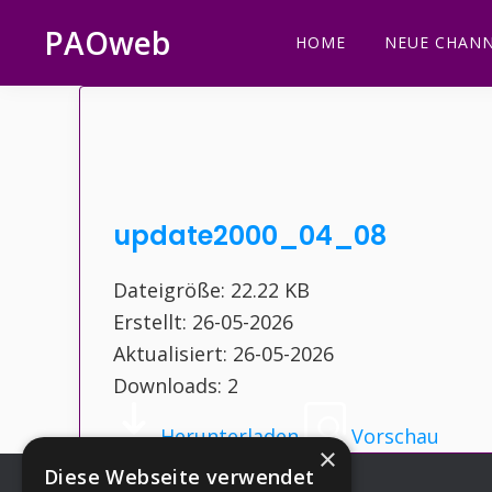
Zur
Zum
Zur
Zur
PAOweb
HOME
NEUE CHANN
Hauptnavigation
Inhalt
Seitenspalte
Fußzeile
PAO
springen
springen
springen
springen
(Planetare
AktivierungsOrganisation)
update2000_04_08
Dateigröße: 22.22 KB
Erstellt: 26-05-2026
Aktualisiert: 26-05-2026
Downloads: 2
Herunterladen
Vorschau
×
Diese Webseite verwendet