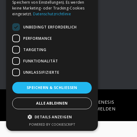
Speichern von Einstellungen). Es werden
keine Marketing- oder Tracking-Cookies
eingesetzt.
Datenschutzrichtlinie
Footer
→
Deine Spende
UNBEDINGT ERFORDERLICH
→
Impressum
PERFORMANCE
TARGETING
→
Kontakt zum PAO Team
FUNKTIONALITÄT
UNKLASSIFIZIERTE
SPEICHERN & SCHLIESSEN
COPYRIGHT © 2026 ·
EPIK
ON
GENESIS
ALLE ABLEHNEN
FRAMEWORK
·
WORDPRESS
·
ANMELDEN
DETAILS ANZEIGEN
POWERED BY COOKIESCRIPT