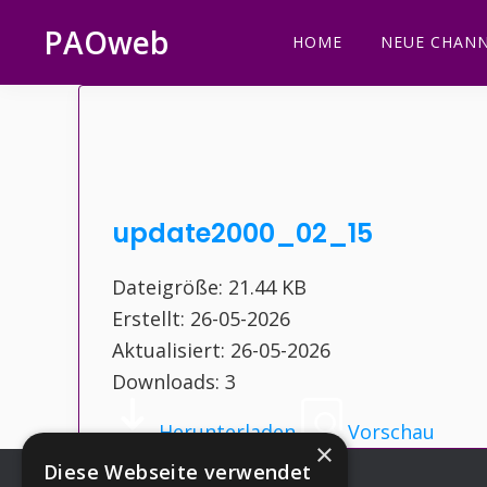
Zur
Zum
Zur
Zur
PAOweb
HOME
NEUE CHANN
Hauptnavigation
Inhalt
Seitenspalte
Fußzeile
PAO
springen
springen
springen
springen
(Planetare
AktivierungsOrganisation)
update2000_02_15
Dateigröße: 21.44 KB
Erstellt: 26-05-2026
Aktualisiert: 26-05-2026
Downloads: 3
Herunterladen
Vorschau
×
Diese Webseite verwendet