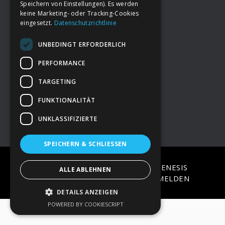
Speichern von Einstellungen). Es werden
keine Marketing- oder Tracking-Cookies
eingesetzt.
Datenschutzrichtlinie
Footer
→
Deine Spende
UNBEDINGT ERFORDERLICH
→
Impressum
PERFORMANCE
TARGETING
→
Kontakt zum PAO Team
FUNKTIONALITÄT
UNKLASSIFIZIERTE
SPEICHERN & SCHLIESSEN
COPYRIGHT © 2026 ·
EPIK
ON
GENESIS
ALLE ABLEHNEN
FRAMEWORK
·
WORDPRESS
·
ANMELDEN
DETAILS ANZEIGEN
POWERED BY COOKIESCRIPT