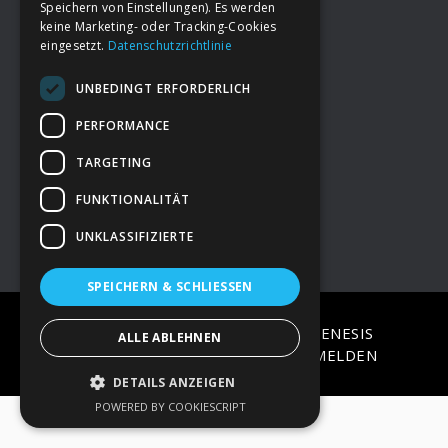
Speichern von Einstellungen). Es werden
keine Marketing- oder Tracking-Cookies
eingesetzt.
Datenschutzrichtlinie
Footer
→
Deine Spende
UNBEDINGT ERFORDERLICH
→
Impressum
PERFORMANCE
TARGETING
→
Kontakt zum PAO Team
FUNKTIONALITÄT
UNKLASSIFIZIERTE
SPEICHERN & SCHLIESSEN
COPYRIGHT © 2026 ·
EPIK
ON
GENESIS
ALLE ABLEHNEN
FRAMEWORK
·
WORDPRESS
·
ANMELDEN
DETAILS ANZEIGEN
POWERED BY COOKIESCRIPT