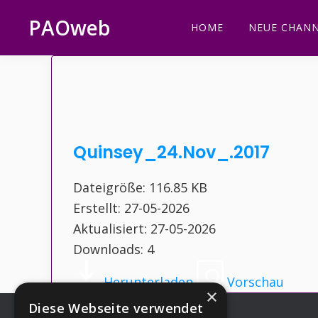
Zur
Zum
Zur
Zur
PAOweb
HOME
NEUE CHANN
Hauptnavigation
Inhalt
Seitenspalte
Fußzeile
PAO
springen
springen
springen
springen
(Planetare
AktivierungsOrganisation)
Quinsey_24.Nov_.2017
Dateigröße: 116.85 KB
Erstellt: 27-05-2026
Aktualisiert: 27-05-2026
Downloads: 4
Herunterladen
Vorschau
×
Diese Webseite verwendet