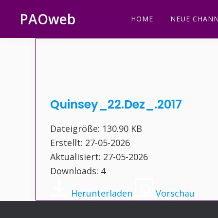
Zur
Zum
Zur
Zur
PAOweb
HOME
NEUE CHANN
Hauptnavigation
Inhalt
Seitenspalte
Fußzeile
PAO
springen
springen
springen
springen
(Planetare
AktivierungsOrganisation)
Quinsey_22.Dez_.2017
Dateigröße: 130.90 KB
Erstellt: 27-05-2026
Aktualisiert: 27-05-2026
Downloads: 4
Herunterladen
Vorschau