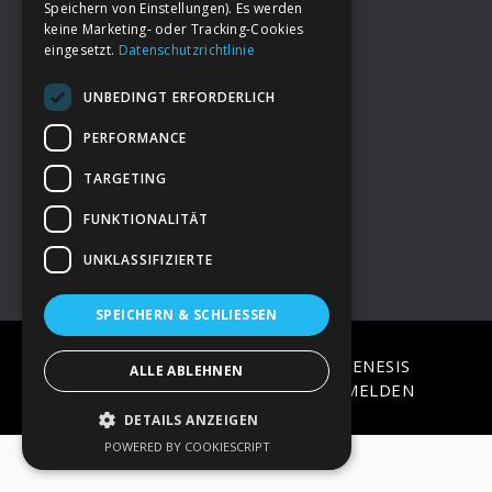
Speichern von Einstellungen). Es werden
keine Marketing- oder Tracking-Cookies
eingesetzt.
Datenschutzrichtlinie
Footer
→
Deine Spende
UNBEDINGT ERFORDERLICH
→
Impressum
PERFORMANCE
TARGETING
→
Kontakt zum PAO Team
FUNKTIONALITÄT
UNKLASSIFIZIERTE
SPEICHERN & SCHLIESSEN
COPYRIGHT © 2026 ·
EPIK
ON
GENESIS
ALLE ABLEHNEN
FRAMEWORK
·
WORDPRESS
·
ANMELDEN
DETAILS ANZEIGEN
POWERED BY COOKIESCRIPT