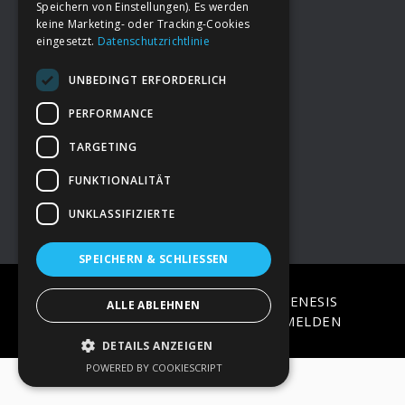
Speichern von Einstellungen). Es werden
keine Marketing- oder Tracking-Cookies
eingesetzt.
Datenschutzrichtlinie
Footer
→
Deine Spende
UNBEDINGT ERFORDERLICH
→
Impressum
PERFORMANCE
TARGETING
→
Kontakt zum PAO Team
FUNKTIONALITÄT
UNKLASSIFIZIERTE
SPEICHERN & SCHLIESSEN
COPYRIGHT © 2026 ·
EPIK
ON
GENESIS
ALLE ABLEHNEN
FRAMEWORK
·
WORDPRESS
·
ANMELDEN
DETAILS ANZEIGEN
POWERED BY COOKIESCRIPT