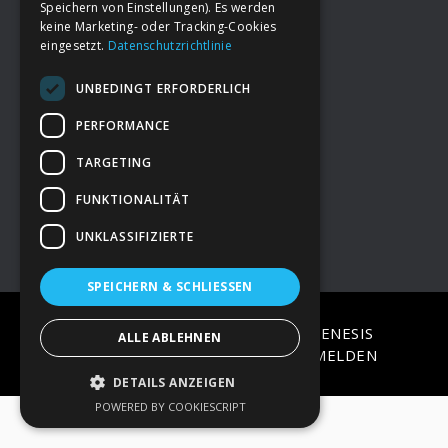
Speichern von Einstellungen). Es werden
keine Marketing- oder Tracking-Cookies
eingesetzt.
Datenschutzrichtlinie
Footer
→
Deine Spende
UNBEDINGT ERFORDERLICH
→
Impressum
PERFORMANCE
TARGETING
→
Kontakt zum PAO Team
FUNKTIONALITÄT
UNKLASSIFIZIERTE
SPEICHERN & SCHLIESSEN
COPYRIGHT © 2026 ·
EPIK
ON
GENESIS
ALLE ABLEHNEN
FRAMEWORK
·
WORDPRESS
·
ANMELDEN
DETAILS ANZEIGEN
POWERED BY COOKIESCRIPT