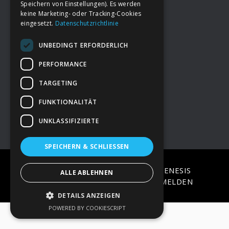
Speichern von Einstellungen). Es werden
keine Marketing- oder Tracking-Cookies
eingesetzt.
Datenschutzrichtlinie
Footer
→
Deine Spende
UNBEDINGT ERFORDERLICH
→
Impressum
PERFORMANCE
TARGETING
→
Kontakt zum PAO Team
FUNKTIONALITÄT
UNKLASSIFIZIERTE
SPEICHERN & SCHLIESSEN
COPYRIGHT © 2026 ·
EPIK
ON
GENESIS
ALLE ABLEHNEN
FRAMEWORK
·
WORDPRESS
·
ANMELDEN
DETAILS ANZEIGEN
POWERED BY COOKIESCRIPT