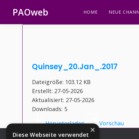
Zur
Zum
Zur
Zur
PAOweb
HOME
NEUE CHANN
Hauptnavigation
Inhalt
Seitenspalte
Fußzeile
PAO
springen
springen
springen
springen
(Planetare
AktivierungsOrganisation)
Quinsey_20.Jan_.2017
Dateigröße: 103.12 KB
Erstellt: 27-05-2026
Aktualisiert: 27-05-2026
Downloads: 5
Herunterladen
Vorschau
×
Diese Webseite verwendet