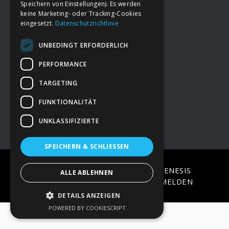
Speichern von Einstellungen). Es werden
keine Marketing- oder Tracking-Cookies
eingesetzt.
Datenschutzrichtlinie
Footer
→
Deine Spende
UNBEDINGT ERFORDERLICH
→
Impressum
PERFORMANCE
TARGETING
→
Kontakt zum PAO Team
FUNKTIONALITÄT
UNKLASSIFIZIERTE
SPEICHERN & SCHLIESSEN
COPYRIGHT © 2026 ·
EPIK
ON
GENESIS
ALLE ABLEHNEN
FRAMEWORK
·
WORDPRESS
·
ANMELDEN
DETAILS ANZEIGEN
POWERED BY COOKIESCRIPT