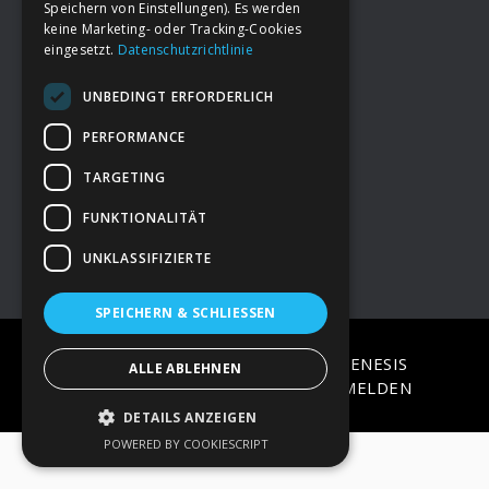
Speichern von Einstellungen). Es werden
keine Marketing- oder Tracking-Cookies
eingesetzt.
Datenschutzrichtlinie
Footer
→
Deine Spende
UNBEDINGT ERFORDERLICH
→
Impressum
PERFORMANCE
TARGETING
→
Kontakt zum PAO Team
FUNKTIONALITÄT
UNKLASSIFIZIERTE
SPEICHERN & SCHLIESSEN
COPYRIGHT © 2026 ·
EPIK
ON
GENESIS
ALLE ABLEHNEN
FRAMEWORK
·
WORDPRESS
·
ANMELDEN
DETAILS ANZEIGEN
POWERED BY COOKIESCRIPT