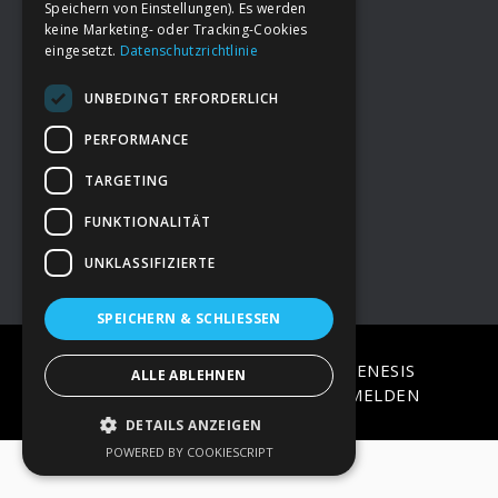
Speichern von Einstellungen). Es werden
keine Marketing- oder Tracking-Cookies
eingesetzt.
Datenschutzrichtlinie
Footer
→
Deine Spende
UNBEDINGT ERFORDERLICH
→
Impressum
PERFORMANCE
TARGETING
→
Kontakt zum PAO Team
FUNKTIONALITÄT
UNKLASSIFIZIERTE
SPEICHERN & SCHLIESSEN
COPYRIGHT © 2026 ·
EPIK
ON
GENESIS
ALLE ABLEHNEN
FRAMEWORK
·
WORDPRESS
·
ANMELDEN
DETAILS ANZEIGEN
POWERED BY COOKIESCRIPT