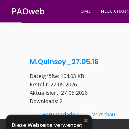
Zur
Zum
Zur
Zur
PAOweb
HOME
NEUE CHANN
Hauptnavigation
Inhalt
Seitenspalte
Fußzeile
PAO
springen
springen
springen
springen
(Planetare
AktivierungsOrganisation)
M.Quinsey_27.05.16
Dateigröße: 104.03 KB
Erstellt: 27-05-2026
Aktualisiert: 27-05-2026
Downloads: 2
Herunterladen
Vorschau
×
Diese Webseite verwendet