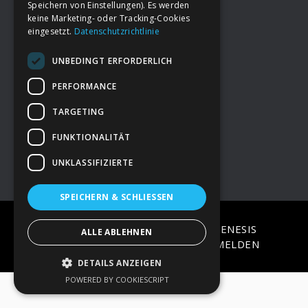
Speichern von Einstellungen). Es werden
keine Marketing- oder Tracking-Cookies
eingesetzt.
Datenschutzrichtlinie
Footer
→
Deine Spende
UNBEDINGT ERFORDERLICH
→
Impressum
PERFORMANCE
TARGETING
→
Kontakt zum PAO Team
FUNKTIONALITÄT
UNKLASSIFIZIERTE
SPEICHERN & SCHLIESSEN
COPYRIGHT © 2026 ·
EPIK
ON
GENESIS
ALLE ABLEHNEN
FRAMEWORK
·
WORDPRESS
·
ANMELDEN
DETAILS ANZEIGEN
POWERED BY COOKIESCRIPT