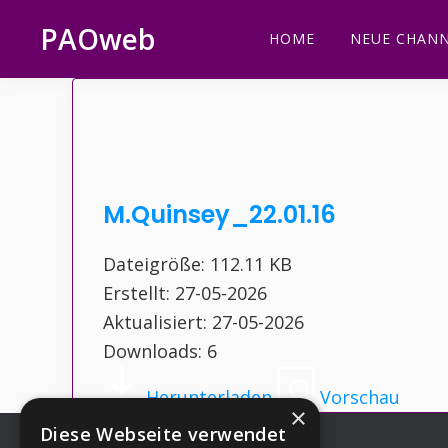
Zur
Zum
Zur
Zur
PAOweb
HOME
NEUE CHANN
Hauptnavigation
Inhalt
Seitenspalte
Fußzeile
PAO
springen
springen
springen
springen
(Planetare
AktivierungsOrganisation)
M.Quinsey_22.01.16
Dateigröße: 112.11 KB
Erstellt: 27-05-2026
Aktualisiert: 27-05-2026
Downloads: 6
Herunterladen
Vorschau
×
Diese Webseite verwendet