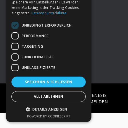
Speichern von Einstellungen). Es werden
keine Marketing- oder Tracking-Cookies
eingesetzt.
Datenschutzrichtlinie
Footer
→
Deine Spende
UNBEDINGT ERFORDERLICH
→
Impressum
PERFORMANCE
TARGETING
→
Kontakt zum PAO Team
FUNKTIONALITÄT
UNKLASSIFIZIERTE
SPEICHERN & SCHLIESSEN
COPYRIGHT © 2026 ·
EPIK
ON
GENESIS
ALLE ABLEHNEN
FRAMEWORK
·
WORDPRESS
·
ANMELDEN
DETAILS ANZEIGEN
POWERED BY COOKIESCRIPT