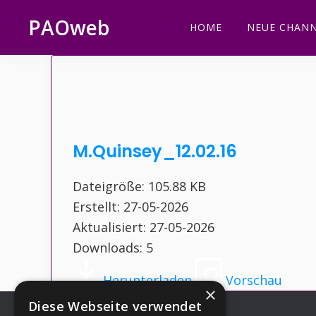
Zur
Zum
Zur
Zur
PAOweb
HOME
NEUE CHANN
Hauptnavigation
Inhalt
Seitenspalte
Fußzeile
PAO
springen
springen
springen
springen
(Planetare
AktivierungsOrganisation)
M.Quinsey_12.02.16
Dateigröße: 105.88 KB
Erstellt: 27-05-2026
Aktualisiert: 27-05-2026
Downloads: 5
Herunterladen
Vorschau
×
Diese Webseite verwendet