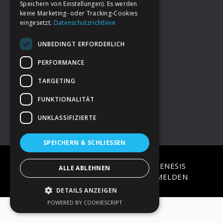
Speichern von Einstellungen). Es werden
keine Marketing- oder Tracking-Cookies
eingesetzt.
Datenschutzrichtlinie
Footer
→
Deine Spende
UNBEDINGT ERFORDERLICH
→
Impressum
PERFORMANCE
TARGETING
→
Kontakt zum PAO Team
FUNKTIONALITÄT
UNKLASSIFIZIERTE
SPEICHERN & SCHLIESSEN
COPYRIGHT © 2026 ·
EPIK
ON
GENESIS
ALLE ABLEHNEN
FRAMEWORK
·
WORDPRESS
·
ANMELDEN
DETAILS ANZEIGEN
POWERED BY COOKIESCRIPT