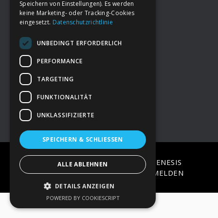
Speichern von Einstellungen). Es werden
keine Marketing- oder Tracking-Cookies
eingesetzt.
Datenschutzrichtlinie
Footer
→
Deine Spende
UNBEDINGT ERFORDERLICH
→
Impressum
PERFORMANCE
TARGETING
→
Kontakt zum PAO Team
FUNKTIONALITÄT
UNKLASSIFIZIERTE
SPEICHERN & SCHLIESSEN
COPYRIGHT © 2026 ·
EPIK
ON
GENESIS
ALLE ABLEHNEN
FRAMEWORK
·
WORDPRESS
·
ANMELDEN
DETAILS ANZEIGEN
POWERED BY COOKIESCRIPT