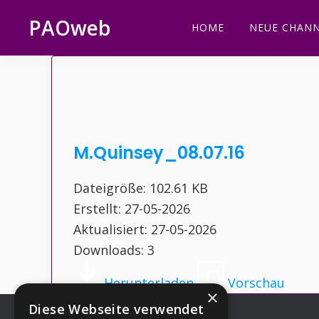
Zur
Zum
Zur
Zur
PAOweb
HOME
NEUE CHANN
Hauptnavigation
Inhalt
Seitenspalte
Fußzeile
PAO
springen
springen
springen
springen
(Planetare
AktivierungsOrganisation)
M.Quinsey_08.07.16
Dateigröße: 102.61 KB
Erstellt: 27-05-2026
Aktualisiert: 27-05-2026
Downloads: 3
Herunterladen
Vorschau
×
Diese Webseite verwendet