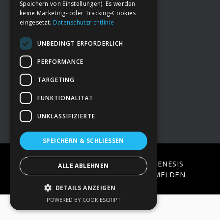
Speichern von Einstellungen). Es werden
keine Marketing- oder Tracking-Cookies
eingesetzt.
Datenschutzrichtlinie
Footer
→
Deine Spende
UNBEDINGT ERFORDERLICH
→
Impressum
PERFORMANCE
TARGETING
→
Kontakt zum PAO Team
FUNKTIONALITÄT
UNKLASSIFIZIERTE
SPEICHERN & SCHLIESSEN
COPYRIGHT © 2026 ·
EPIK
ON
GENESIS
ALLE ABLEHNEN
FRAMEWORK
·
WORDPRESS
·
ANMELDEN
DETAILS ANZEIGEN
POWERED BY COOKIESCRIPT