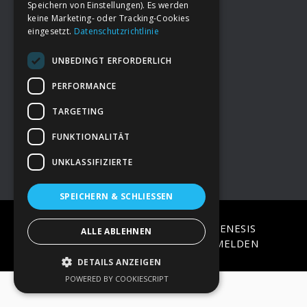
Speichern von Einstellungen). Es werden
keine Marketing- oder Tracking-Cookies
eingesetzt.
Datenschutzrichtlinie
Footer
→
Deine Spende
UNBEDINGT ERFORDERLICH
→
Impressum
PERFORMANCE
TARGETING
→
Kontakt zum PAO Team
FUNKTIONALITÄT
UNKLASSIFIZIERTE
SPEICHERN & SCHLIESSEN
COPYRIGHT © 2026 ·
EPIK
ON
GENESIS
ALLE ABLEHNEN
FRAMEWORK
·
WORDPRESS
·
ANMELDEN
DETAILS ANZEIGEN
POWERED BY COOKIESCRIPT