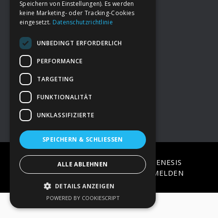
Speichern von Einstellungen). Es werden
keine Marketing- oder Tracking-Cookies
eingesetzt.
Datenschutzrichtlinie
Footer
→
Deine Spende
UNBEDINGT ERFORDERLICH
→
Impressum
PERFORMANCE
TARGETING
→
Kontakt zum PAO Team
FUNKTIONALITÄT
UNKLASSIFIZIERTE
SPEICHERN & SCHLIESSEN
COPYRIGHT © 2026 ·
EPIK
ON
GENESIS
ALLE ABLEHNEN
FRAMEWORK
·
WORDPRESS
·
ANMELDEN
DETAILS ANZEIGEN
POWERED BY COOKIESCRIPT