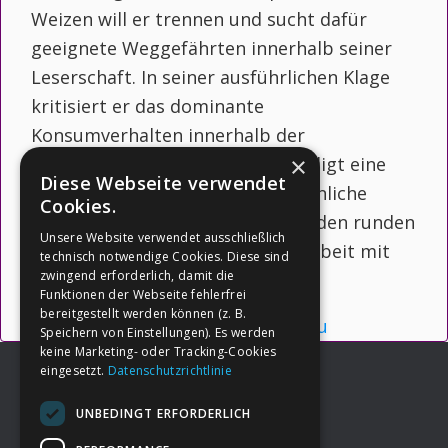
Weizen will er trennen und sucht dafür
geeignete Weggefährten innerhalb seiner
Leserschaft. In seiner ausführlichen Klage
kritisiert er das dominante
Konsumverhalten innerhalb der
×
esoterischen Matrix. SaLuSa kündigt eine
Diese Webseite verwendet
sirianische Ausbildung an. Erstaunliche
Cookies.
Aktivitäten der Föderation auf Erden runden
Unsere Website verwendet ausschließlich
seine Übermittlung ab. Energiearbeit mit
technisch notwendige Cookies. Diese sind
zwingend erforderlich, damit die
SaLuSa, 1. Teil.
Funktionen der Webseite fehlerfrei
bereitgestellt werden können (z. B.
Herunterladen
Vorschau
Speichern von Einstellungen). Es werden
keine Marketing- oder Tracking-Cookies
eingesetzt.
Datenschutzrichtlinie
UNBEDINGT ERFORDERLICH
Footer
→
Deine Spende