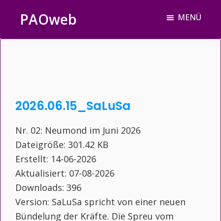
Zum
Zur
Zur
PAOweb
MENÜ
Inhalt
Seitenspalte
Fußzeile
PAO
springen
springen
springen
(Planetare
AktivierungsOrganisation)
2026.06.15_SaLuSa
Nr. 02: Neumond im Juni 2026
Dateigröße: 301.42 KB
Erstellt: 14-06-2026
Aktualisiert: 07-08-2026
Downloads: 396
Version: SaLuSa spricht von einer neuen
Bündelung der Kräfte. Die Spreu vom