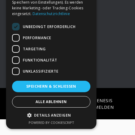
Speichern von Einstellungen). Es werden
keine Marketing- oder Tracking-Cookies
eingesetzt.
Datenschutzrichtlinie
Footer
→
Deine Spende
UNBEDINGT ERFORDERLICH
→
Impressum
PERFORMANCE
TARGETING
→
Kontakt zum PAO Team
FUNKTIONALITÄT
UNKLASSIFIZIERTE
SPEICHERN & SCHLIESSEN
COPYRIGHT © 2026 ·
EPIK
ON
GENESIS
ALLE ABLEHNEN
FRAMEWORK
·
WORDPRESS
·
ANMELDEN
DETAILS ANZEIGEN
POWERED BY COOKIESCRIPT