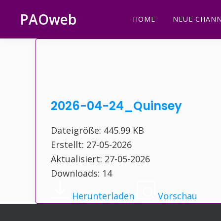
Zur
Zum
Zur
Zur
PAOweb
HOME
NEUE CHANN
Hauptnavigation
Inhalt
Seitenspalte
Fußzeile
PAO
springen
springen
springen
springen
(Planetare
AktivierungsOrganisation)
2026-04-24_Quinsey
Dateigröße: 445.99 KB
Erstellt: 27-05-2026
Aktualisiert: 27-05-2026
Downloads: 14
Herunterladen
Vorschau