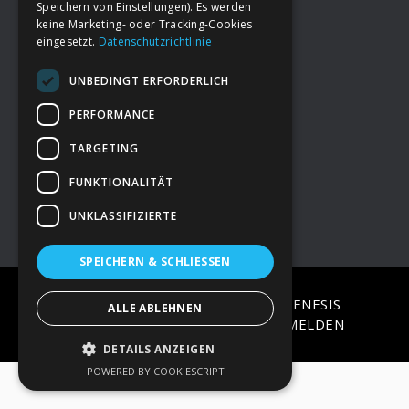
Speichern von Einstellungen). Es werden
keine Marketing- oder Tracking-Cookies
eingesetzt.
Datenschutzrichtlinie
Footer
→
Deine Spende
UNBEDINGT ERFORDERLICH
→
Impressum
PERFORMANCE
TARGETING
→
Kontakt zum PAO Team
FUNKTIONALITÄT
UNKLASSIFIZIERTE
SPEICHERN & SCHLIESSEN
COPYRIGHT © 2026 ·
EPIK
ON
GENESIS
ALLE ABLEHNEN
FRAMEWORK
·
WORDPRESS
·
ANMELDEN
DETAILS ANZEIGEN
POWERED BY COOKIESCRIPT