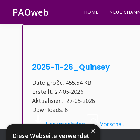
Zur
Zum
Zur
Zur
PAOweb
HOME
NEUE CHANN
Hauptnavigation
Inhalt
Seitenspalte
Fußzeile
PAO
springen
springen
springen
springen
(Planetare
AktivierungsOrganisation)
2025-11-28_Quinsey
Dateigröße: 455.54 KB
Erstellt: 27-05-2026
Aktualisiert: 27-05-2026
Downloads: 6
Herunterladen
Vorschau
×
Diese Webseite verwendet